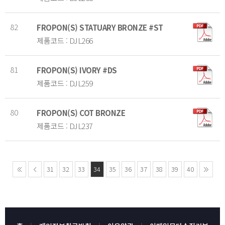
82
FROPON(S) STATUARY BRONZE #ST
제품코드 : DJL266
81
FROPON(S) IVORY #DS
제품코드 : DJL259
80
FROPON(S) COT BRONZE
제품코드 : DJL237
31
32
33
34
35
36
37
38
39
40