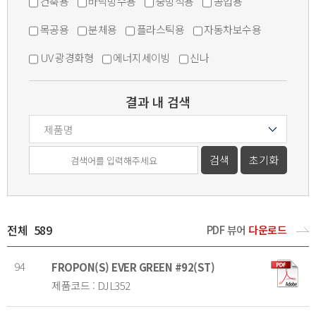
건축용
바닥방수용
중방식용
공업용
목공용
분체용
플라스틱용
자동차보수용
UV 광경화형
에너지세이빙
신나
결과 내 검색
전체
589
PDF 뷰어
다운로드
94
FROPON(S) EVER GREEN #92(ST)
제품코드 : DJL352