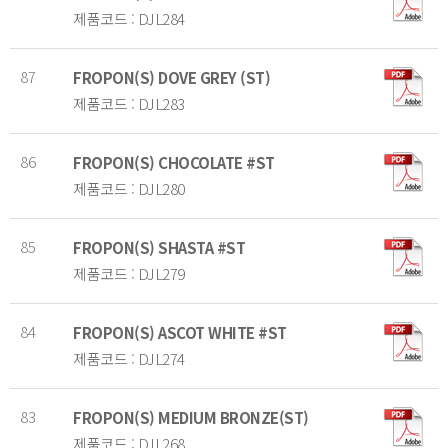
제품코드 : DJL284
87
FROPON(S) DOVE GREY (ST)
제품코드 : DJL283
86
FROPON(S) CHOCOLATE #ST
제품코드 : DJL280
85
FROPON(S) SHASTA #ST
제품코드 : DJL279
84
FROPON(S) ASCOT WHITE #ST
제품코드 : DJL274
83
FROPON(S) MEDIUM BRONZE(ST)
제품코드 : DJL268