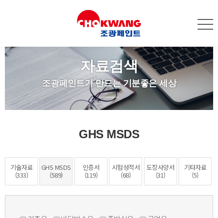
자료검색
조광페인트가 만드는 기분좋은 세상
GHS MSDS
기술자료
GHS MSDS
인증서
시험성적서
도장사양서
기타자료
(333)
(589)
(119)
(68)
(31)
(5)